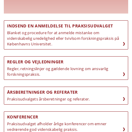
INDSEND EN ANMELDELSE TIL PRAKSISUDVALGET
Velkommen til Praksisudvalget
Blanket og procedure for at anmelde mistanke om
videnskabelig uredelighed eller tvivlsom forskningspraksis på
Udvalget behandler spørgsmål om god
Københavns Universitet.
videnskabelig praksis ved Københavns Universitet
REGLER OG VEJLEDNINGER
Regler, retningslinjer og gældende lovning om ansvarlig
forskningspraksis.
ÅRSBERETNINGER OG REFERATER
Praksisudvalgets årsberetninger og referater.
KONFERENCER
Praksisudvalget afholder årlige konferencer om emner
vedrørende god videnskabelig praksis.