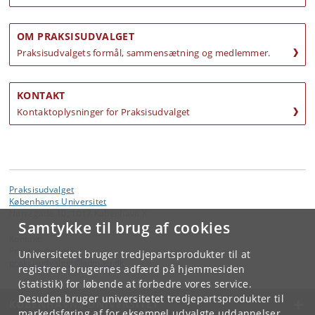
OM PRAKSISUDVALGET
Praksisudvalgets formål, sammensætning og medlemmer.
KONTAKT
Kontaktoplysninger for Praksisudvalget
Praksisudvalget
Københavns Universitet
Nørregade 10, 1017 København K
Samtykke til brug af cookies
Kontakt:
Praksisudvalget
Universitetet bruger tredjepartsprodukter til at
praksisudvalget
@
adm
.
ku
.
dk
registrere brugernes adfærd på hjemmesiden
(statistik) for løbende at forbedre vores service.
Desuden bruger universitetet tredjepartsprodukter til
KØBENHAVNS UNIVERSITET
markedsføring af for eksempel udvalgte uddannelser