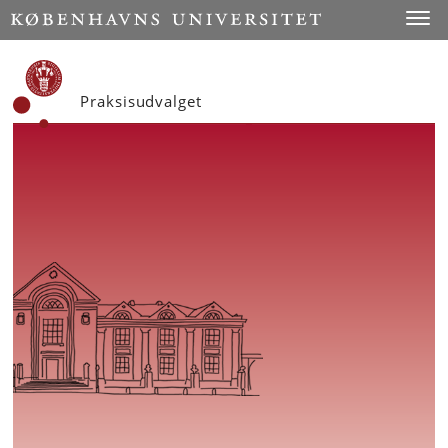
Start
Toggl
Praksisudvalget